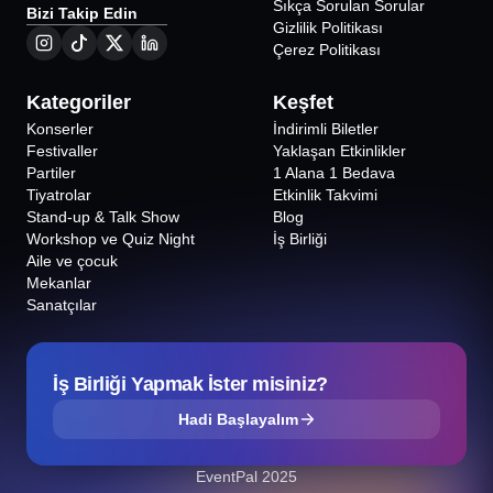
Sıkça Sorulan Sorular
Bizi Takip Edin
Gizlilik Politikası
Çerez Politikası
Kategoriler
Keşfet
Konserler
İndirimli Biletler
Festivaller
Yaklaşan Etkinlikler
Partiler
1 Alana 1 Bedava
Tiyatrolar
Etkinlik Takvimi
Stand-up & Talk Show
Blog
Workshop ve Quiz Night
İş Birliği
Aile ve çocuk
Mekanlar
Sanatçılar
İş Birliği Yapmak İster misiniz?
Hadi Başlayalım
EventPal 2025