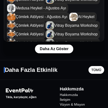
Medusa Heykel - Ağustos Ayı
Çömlek Atölyesi - Ağustos Ayı
At Heykel
Çömlek Atölyesi
Vitray Boyama Workshop
Çömlek Atölyesi
Vitray Boyama Workshop
Çömlek Atölyesi
Vitray Boyama Workshop
Daha Az Göster
Mum Atölyesi
Serdar Ortaç Konseri
Ebru Bez
10 Eylül Per - 21:00
21 Ağusto
Daha Fazla Etkinlik
TÜMÜ
İstanbul
•
Harbiye Cemil Topuzlu Açıkhava Tiyatrosu
İstanbul
•
1848
₺
Hakkımızda
%
2
İNDİRİMLİ
Hakkımızda
Tıkla, karşılaştır, eğlen
İletişim
Vizyon & Misyon