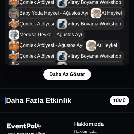
Çömlek Atölyesi
Vitray Boyama Workshop
Baby Yoda Heykel - Ağustos Ayı
At Heykel
Çömlek Atölyesi
Vitray Boyama Workshop
Medusa Heykel - Ağustos Ayı
Çömlek Atölyesi - Ağustos Ayı
At Heykel
Çömlek Atölyesi
Vitray Boyama Workshop
Çömlek Atölyesi
Vitray Boyama Workshop
Daha Az Göster
Çömlek Atölyesi
Metin Zakoğlu Stand-Up
Bu Gece
11 Ağustos Sal - 20:30
6 Ağustos
Daha Fazla Etkinlik
TÜMÜ
İstanbul
•
Evde Tiyatro (Caddebostan)
İstanbul
•
800
₺
Hakkımızda
%
10
İNDİRİMLİ
Hakkımızda