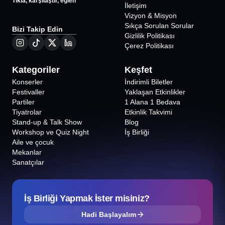
Tıkla, karşılaştır, eğlen
İletişim
Vizyon & Misyon
Sıkça Sorulan Sorular
Bizi Takip Edin
Gizlilik Politikası
Çerez Politikası
Kategoriler
Keşfet
Konserler
İndirimli Biletler
Festivaller
Yaklaşan Etkinlikler
Partiler
1 Alana 1 Bedava
Tiyatrolar
Etkinlik Takvimi
Stand-up & Talk Show
Blog
Workshop ve Quiz Night
İş Birliği
Aile ve çocuk
Mekanlar
Sanatçılar
İş Birliği Yapmak İster misiniz?
Hadi Başlayalım