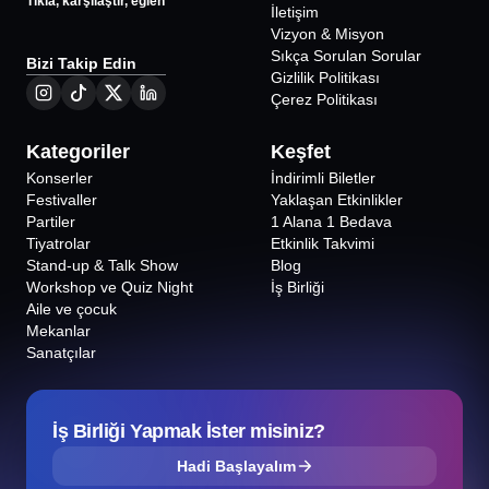
Tıkla, karşılaştır, eğlen
İletişim
Vizyon & Misyon
Sıkça Sorulan Sorular
Bizi Takip Edin
Gizlilik Politikası
Çerez Politikası
Kategoriler
Keşfet
Konserler
İndirimli Biletler
Festivaller
Yaklaşan Etkinlikler
Partiler
1 Alana 1 Bedava
Tiyatrolar
Etkinlik Takvimi
Stand-up & Talk Show
Blog
Workshop ve Quiz Night
İş Birliği
Aile ve çocuk
Mekanlar
Sanatçılar
İş Birliği Yapmak İster misiniz?
Hadi Başlayalım