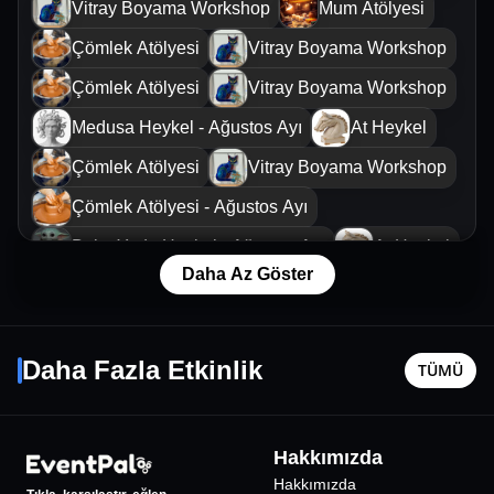
Vitray Boyama Workshop
Mum Atölyesi
Çömlek Atölyesi
Vitray Boyama Workshop
Çömlek Atölyesi
Vitray Boyama Workshop
Medusa Heykel - Ağustos Ayı
At Heykel
Çömlek Atölyesi
Vitray Boyama Workshop
Çömlek Atölyesi - Ağustos Ayı
Baby Yoda Heykel - Ağustos Ayı
At Heykel
Daha Az Göster
Çömlek Atölyesi
Yung Ouzo
Medusa 
11 Ekim Paz - 20:00
15 Ağusto
Daha Fazla Etkinlik
TÜMÜ
İstanbul
•
Hayal Kahvesi Bahçeşehir
İstanbul
•
400
₺
Hakkımızda
Hakkımızda