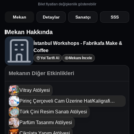
Bilet fiyatları değişkenlik gösterebilir
Mekan
Detaylar
Sanatçı
SSS
Mekan Hakkında
İstanbul Workshops - Fabrikafa Make &
Coffee
Yol Tarifi Al
Mekanı İncele
Mekanın Diğer Etkinlikleri
Vitray Atölyesi
Pirinç Çerçeveli Cam Üzerine Hat/Kaligrafi
Sanatı Atölyesi
Türk Çini Resim Sanatı Atölyesi
Parfüm Tasarımı Atölyesi
Çikolata Yapım Atölyesi