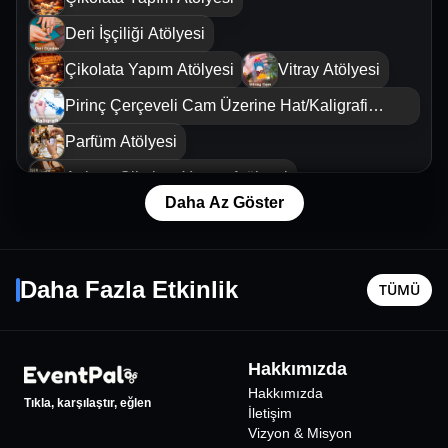
Deri İşçiliği Atölyesi
Çikolata Yapım Atölyesi
Vitray Atölyesi
Pirinç Çerçeveli Cam Üzerine Hat/Kaligrafi
Sanatı Atölyesi
Parfüm Atölyesi
Artisan Çikolata Yapım Atölyesi
Daha Az Göster
Tezhip Atölyesi
Watsons Gençlik Festivali
Türk Çini Resim Sanatı Atölyesi
19 Eylül Cmt - 13:00
24 Ekim C
Daha Fazla Etkinlik
Deri İşçiliği Atölyesi
TÜMÜ
İstanbul
•
KüçükÇiftlik Park
İstanbul
•
Artisan Çikolata Yapım Atölyesi
750
₺
Parfüm Tasarımı Atölyesi
Hakkımızda
Türk Çini Resim Sanatı Atölyesi
Hakkımızda
Tıkla, karşılaştır, eğlen
İletişim
Deri İşçiliği Atölyesi
Vizyon & Misyon