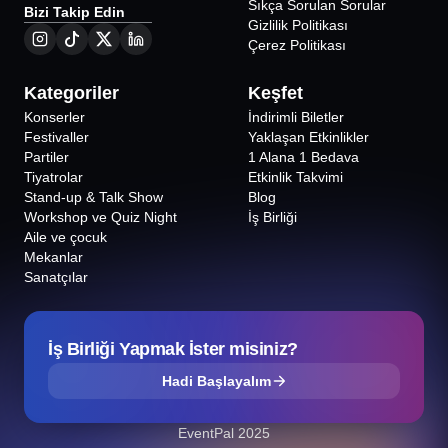
Sıkça Sorulan Sorular
Bizi Takip Edin
Pirinç Çerçeveli Cam Üzerine Hat/Kaligrafi
Gizlilik Politikası
Sanatı Atölyesi
Çerez Politikası
Vitray Atölyesi
Kategoriler
Keşfet
Konserler
İndirimli Biletler
Festivaller
Yaklaşan Etkinlikler
Partiler
1 Alana 1 Bedava
Tiyatrolar
Etkinlik Takvimi
Stand-up & Talk Show
Blog
Workshop ve Quiz Night
İş Birliği
Aile ve çocuk
Mekanlar
Sanatçılar
İş Birliği Yapmak İster misiniz?
Hadi Başlayalım
EventPal 2025