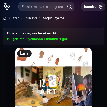
Etkinlik, mekan, sanatçı ara...
İstanbul
İzmir
Etkinlikler
Abajur Boyama
Bu etkinlik geçmiş bir etkinliktir.
Bu şehirdeki yaklaşan etkinlikleri gör
İzmir