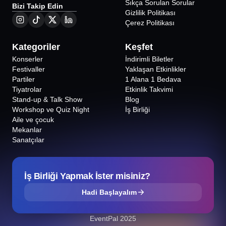
Sıkça Sorulan Sorular
Bizi Takip Edin
Gizlilik Politikası
Çerez Politikası
Kategoriler
Keşfet
Konserler
İndirimli Biletler
Festivaller
Yaklaşan Etkinlikler
Partiler
1 Alana 1 Bedava
Tiyatrolar
Etkinlik Takvimi
Stand-up & Talk Show
Blog
Workshop ve Quiz Night
İş Birliği
Aile ve çocuk
Mekanlar
Sanatçılar
İş Birliği Yapmak İster misiniz?
Hadi Başlayalım
EventPal 2025