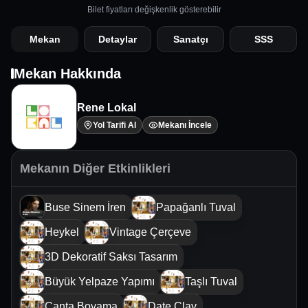
Bilet fiyatları değişkenlik gösterebilir
Mekan
Detaylar
Sanatçı
SSS
Mekan Hakkında
Rene Lokal
Yol Tarifi Al
Mekanı İncele
Mekanın Diğer Etkinlikleri
Buse Sinem İren
Papağanlı Tuval
Heykel
Vintage Çerçeve
3D Dekoratif Saksı Tasarım
Büyük Yelpaze Yapımı
Taşlı Tuval
Çanta Boyama
Date Clay