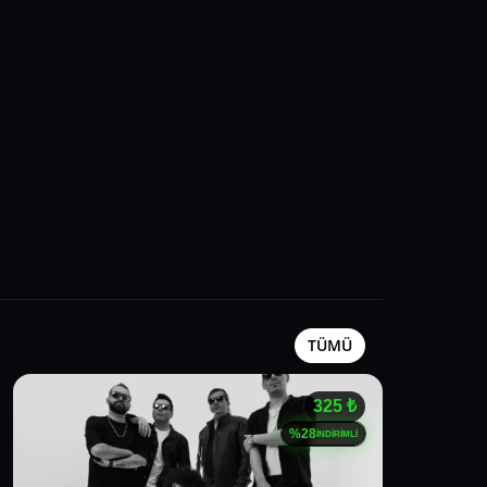
TÜMÜ
325
₺
%
28
İNDİRİMLİ