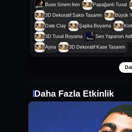
Buse Sinem İren
Papağanlı Tuval
3D Dekoratif Saksı Tasarım
Büyük Y
Date Clay
Şapka Boyama
Kin
3D Tuval Boyama
Sen Yaparsın Adl
Ayna
3D Dekoratif Kase Tasarım
Da
Daha Fazla Etkinlik