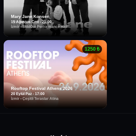
Mary Jane Konseri
15 Ağustos Cmt - 21:00
İzmir
•
SoldOut Performance Hall
1250
₺
Rooftop Festival Athens 2026
20 Eylül Paz - 17:00
İzmir
•
Çeşitli Teraslar Atina