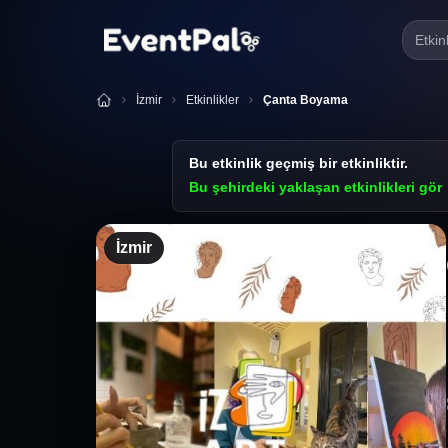
Etkin
İzmir
Etkinlikler
Çanta Boyama
Bu etkinlik geçmiş bir etkinliktir.
Bu şehirdeki yaklaşan etkinlikleri gör
İzmir