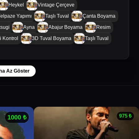
Heykel
Vintage Çerçeve
elpaze Yapımı
Taşlı Tuval
Çanta Boyama
tsugi
Ayna
Abajur Boyama
Resim
i Kontrol
3D Tuval Boyama
Taşlı Tuval
ha Az Göster
975
₺
1000
₺