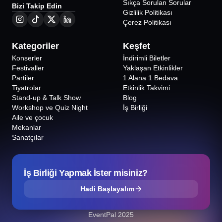
Sıkça Sorulan Sorular
Bizi Takip Edin
Gizlilik Politikası
Çerez Politikası
Kategoriler
Keşfet
Konserler
İndirimli Biletler
Festivaller
Yaklaşan Etkinlikler
Partiler
1 Alana 1 Bedava
Tiyatrolar
Etkinlik Takvimi
Stand-up & Talk Show
Blog
Workshop ve Quiz Night
İş Birliği
Aile ve çocuk
Mekanlar
Sanatçılar
İş Birliği Yapmak İster misiniz?
Hadi Başlayalım
EventPal 2025