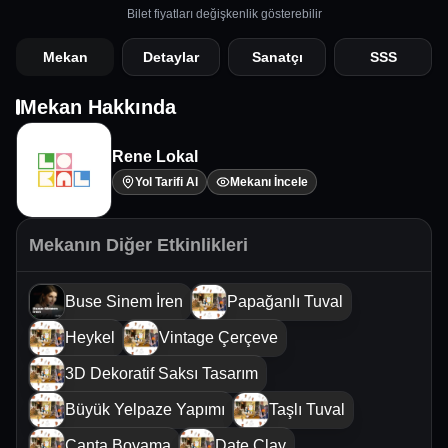
Bilet fiyatları değişkenlik gösterebilir
Mekan
Detaylar
Sanatçı
SSS
Mekan Hakkında
Rene Lokal
Yol Tarifi Al
Mekanı İncele
Mekanın Diğer Etkinlikleri
Buse Sinem İren
Papağanlı Tuval
Heykel
Vintage Çerçeve
3D Dekoratif Saksı Tasarım
Büyük Yelpaze Yapımı
Taşlı Tuval
Çanta Boyama
Date Clay