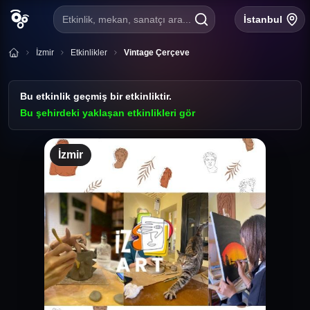
Etkinlik, mekan, sanatçı ara...
İstanbul
İzmir
Etkinlikler
Vintage Çerçeve
Bu etkinlik geçmiş bir etkinliktir.
Bu şehirdeki yaklaşan etkinlikleri gör
İzmir