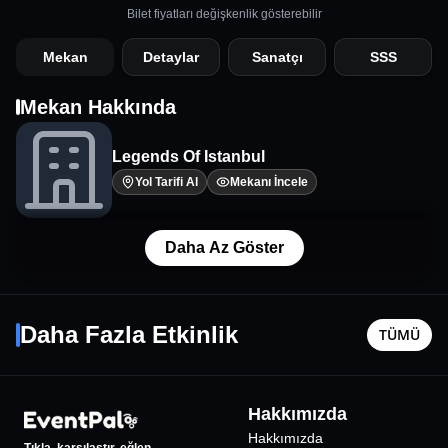
Bilet fiyatları değişkenlik gösterebilir
Mekan
Detaylar
Sanatçı
SSS
Mekan Hakkında
Legends Of Istanbul
Yol Tarifi Al
Mekanı İncele
Daha Az Göster
Kamuran Akkor ile Gazino Gecesi
Aklımı K
26 Eylül Cmt - 20:30
8 Ağustos
Daha Fazla Etkinlik
TÜMÜ
İstanbul
•
Dada Salon Kabarett İstanbul
İstanbul
•
4020
₺
Hakkımızda
%
18
İNDİRİMLİ
Hakkımızda