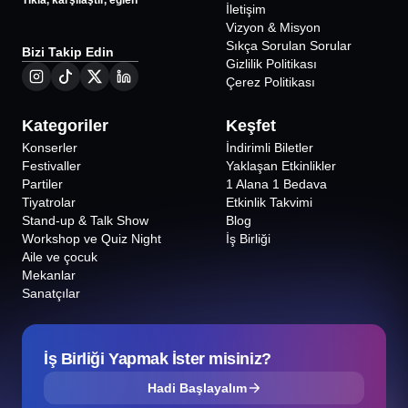
Tıkla, karşılaştır, eğlen
İletişim
Vizyon & Misyon
Sıkça Sorulan Sorular
Bizi Takip Edin
Gizlilik Politikası
Çerez Politikası
Kategoriler
Keşfet
Konserler
İndirimli Biletler
Festivaller
Yaklaşan Etkinlikler
Partiler
1 Alana 1 Bedava
Tiyatrolar
Etkinlik Takvimi
Stand-up & Talk Show
Blog
Workshop ve Quiz Night
İş Birliği
Aile ve çocuk
Mekanlar
Sanatçılar
İş Birliği Yapmak İster misiniz?
Hadi Başlayalım