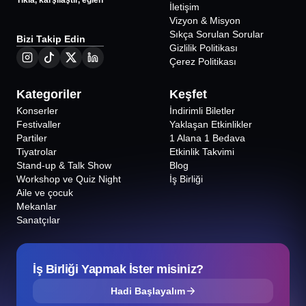
Tıkla, karşılaştır, eğlen
İletişim
Vizyon & Misyon
Sıkça Sorulan Sorular
Bizi Takip Edin
Gizlilik Politikası
Çerez Politikası
Kategoriler
Keşfet
Konserler
İndirimli Biletler
Festivaller
Yaklaşan Etkinlikler
Partiler
1 Alana 1 Bedava
Tiyatrolar
Etkinlik Takvimi
Stand-up & Talk Show
Blog
Workshop ve Quiz Night
İş Birliği
Aile ve çocuk
Mekanlar
Sanatçılar
İş Birliği Yapmak İster misiniz?
Hadi Başlayalım