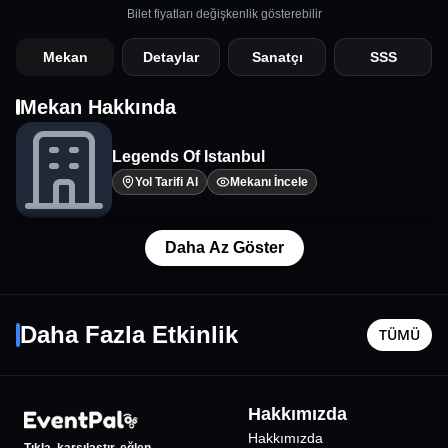
Bilet fiyatları değişkenlik gösterebilir
Mekan
Detaylar
Sanatçı
SSS
Mekan Hakkında
Legends Of Istanbul
Yol Tarifi Al
Mekanı İncele
Daha Az Göster
Bir Kadının Yaşamından 24 Saat
Resim -
14 Ağustos Cum - 17:30
23 Ağusto
Daha Fazla Etkinlik
TÜMÜ
İstanbul
•
Aydem Sahne
İstanbul
•
223
₺
Hakkımızda
%
6
İNDİRİMLİ
Hakkımızda