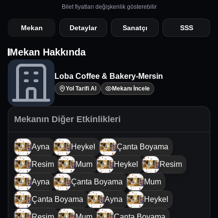
Bilet fiyatları değişkenlik gösterebilir
Mekan
Detaylar
Sanatçı
SSS
Mekan Hakkında
Loba Coffee & Bakery-Mersin
Yol Tarifi Al
Mekanı İncele
Mekanın Diğer Etkinlikleri
Ayna
Heykel
Çanta Boyama
Resim
Mum
Heykel
Resim
Ayna
Çanta Boyama
Mum
Çanta Boyama
Ayna
Heykel
Resim
Mum
Çanta Boyama