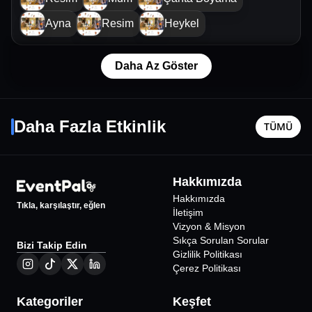
Ayna
Resim
Heykel
Daha Az Göster
Hayrettin ile Kaos Night
Yeni Tü
14 Ağustos Cum - 21:00
22 Ekim P
Daha Fazla Etkinlik
TÜMÜ
Mersin
•
Jolly Joker Mersin
Mersin
•
M
Merkezi
1425
₺
Hakkımızda
%
47
İNDİRİMLİ
Hakkımızda
Tıkla, karşılaştır, eğlen
İletişim
Vizyon & Misyon
Sıkça Sorulan Sorular
Bizi Takip Edin
Gizlilik Politikası
Çerez Politikası
Kategoriler
Keşfet