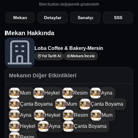
Bilet fiyatları değişkenlik gösterebilir
Mekan
Detaylar
Sanatçı
SSS
Mekan Hakkında
Loba Coffee & Bakery-Mersin
Yol Tarifi Al
Mekanı İncele
Mekanın Diğer Etkinlikleri
Mum
Heykel
Resim
Ayna
Çanta Boyama
Mum
Çanta Boyama
Ayna
Heykel
Resim
Mum
Heykel
Ayna
Çanta Boyama
Resim