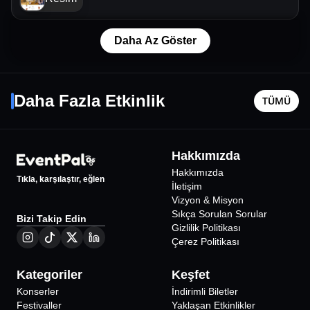
Daha Az Göster
Serdar Ortaç
Melis Fi
26 Eylül Cmt - 21:00
1 Kasım P
Daha Fazla Etkinlik
TÜMÜ
Mersin
•
Jolly Joker Mersin
Mersin
•
M
Merkezi
1568
₺
Hakkımızda
Hakkımızda
Tıkla, karşılaştır, eğlen
İletişim
Vizyon & Misyon
Sıkça Sorulan Sorular
Bizi Takip Edin
Gizlilik Politikası
Çerez Politikası
Kategoriler
Keşfet
Konserler
İndirimli Biletler
Festivaller
Yaklaşan Etkinlikler