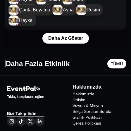
Çanta Boyama
Ayna
Resim
Heykel
Daha Az Göster
Soner Sarıkabadayı Konseri
Erol Evg
17 Ekim Cmt - 21:00
3 Ekim Cm
Daha Fazla Etkinlik
TÜMÜ
Mersin
•
Mersin Yenişehir Belediyesi Atatürk Kültür
Mersin
•
M
Merkezi
Merkezi
750
₺
Hakkımızda
%
25
İNDİRİMLİ
Hakkımızda
Tıkla, karşılaştır, eğlen
İletişim
Vizyon & Misyon
Sıkça Sorulan Sorular
Bizi Takip Edin
Gizlilik Politikası
Çerez Politikası