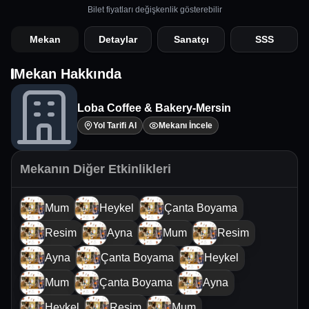
Bilet fiyatları değişkenlik gösterebilir
Mekan
Detaylar
Sanatçı
SSS
Mekan Hakkında
Loba Coffee & Bakery-Mersin
Yol Tarifi Al
Mekanı İncele
Mekanın Diğer Etkinlikleri
Mum
Heykel
Çanta Boyama
Resim
Ayna
Mum
Resim
Ayna
Çanta Boyama
Heykel
Mum
Çanta Boyama
Ayna
Heykel
Resim
Mum