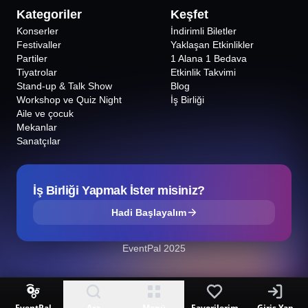
Kategoriler
Keşfet
Konserler
İndirimli Biletler
Festivaller
Yaklaşan Etkinlikler
Partiler
1 Alana 1 Bedava
Tiyatrolar
Etkinlik Takvimi
Stand-up & Talk Show
Blog
Workshop ve Quiz Night
İş Birliği
Aile ve çocuk
Mekanlar
Sanatçılar
İş Birliği Yapmak İster misiniz?
Hadi Başlayalım
EventPal 2025
EventPal
Ara
Menü
Favorilerim
Giriş Yap