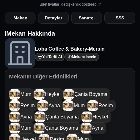
Bilet fiyatları değişkenlik gösterebilir
Mekan
Detaylar
Sanatçı
SSS
Mekan Hakkında
Loba Coffee & Bakery-Mersin
Yol Tarifi Al
Mekanı İncele
Mekanın Diğer Etkinlikleri
Mum
Heykel
Çanta Boyama
Resim
Ayna
Mum
Resim
Ayna
Çanta Boyama
Heykel
Mum
Çanta Boyama
Ayna
Heykel
Resim
Mum