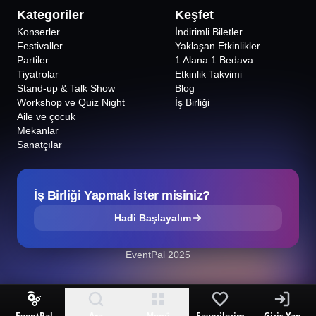
Kategoriler
Keşfet
Konserler
İndirimli Biletler
Festivaller
Yaklaşan Etkinlikler
Partiler
1 Alana 1 Bedava
Tiyatrolar
Etkinlik Takvimi
Stand-up & Talk Show
Blog
Workshop ve Quiz Night
İş Birliği
Aile ve çocuk
Mekanlar
Sanatçılar
İş Birliği Yapmak İster misiniz?
Hadi Başlayalım
EventPal 2025
EventPal
Ara
Menü
Favorilerim
Giriş Yap