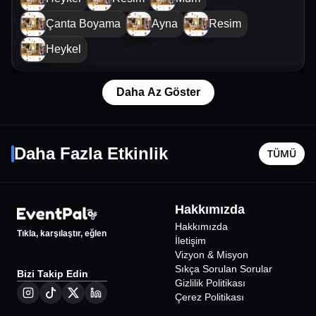
Çanta Boyama
Ayna
Resim
Heykel
Daha Az Göster
Karsu
Onur Gö
16 Eylül Çar - 21:00
13 Kasım 
Daha Fazla Etkinlik
TÜMÜ
Mersin
•
Mersin Yenişehir Belediyesi Atatürk Kültür
Mersin
•
Y
Merkezi
Barış Sal
1300
₺
Hakkımızda
Hakkımızda
Tıkla, karşılaştır, eğlen
İletişim
Vizyon & Misyon
Sıkça Sorulan Sorular
Bizi Takip Edin
Gizlilik Politikası
Çerez Politikası